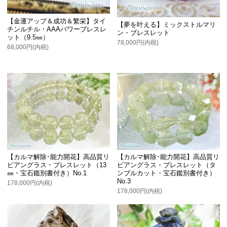
【金運アップ＆成功＆繁栄】タイ
【夢を叶える】ミックストルマリ
チンルチル・AAAパワーブレスレ
ン・ブレスレット
ット（9.5㎜）
78,000円(内税)
68,000円(内税)
【カルマ解除･能力開花】高品質リ
【カルマ解除･能力開花】高品質リ
ビアングラス・ブレスレット（13
ビアングラス・ブレスレット（タ
㎜・宝石鑑別書付き）No.1
ンブルカット・宝石鑑別書付き）
No.3
178,000円(内税)
178,000円(内税)