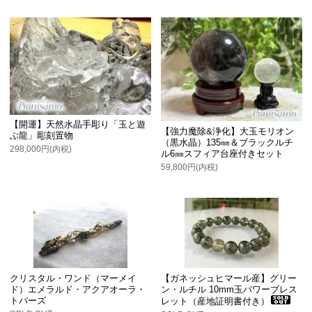
【開運】天然水晶手彫り「玉と遊
【強力魔除&浄化】大玉モリオン
ぶ龍」彫刻置物
（黒水晶）135㎜＆ブラックルチ
298,000円(内税)
ル6㎜スフィア台座付きセット
59,800円(内税)
クリスタル・ワンド（マーメイ
【ガネッシュヒマール産】グリー
ド）エメラルド・アクアオーラ・
ン・ルチル 10mm玉パワーブレス
トパーズ
レット（産地証明書付き）