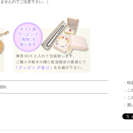
きませんのでご注意下さい。）
特
切れ
こ
こ
買