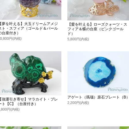
【夢を叶える】大玉ドリームアメジ
【愛を叶える】ローズクォーツ・ス
スト・スフィア（ゴールド＆パール
フィア＆蝶の台座（ピンクゴール
の台座付き）
ド）
10,800円(内税)
5,800円(内税)
アゲート（瑪瑙）原石プレート（B
【強運引き寄せ】マラカイト・プレ
2,200円(内税)
ート【C】（台座付き）
6,800円(内税)