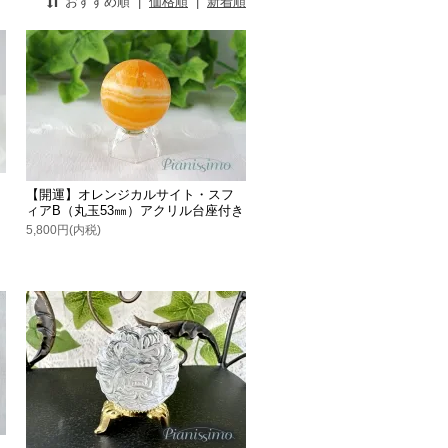
おすすめ順
|
価格順
|
新着順
【開運】オレンジカルサイト・スフ
ィアB（丸玉53㎜）アクリル台座付き
5,800円(内税)