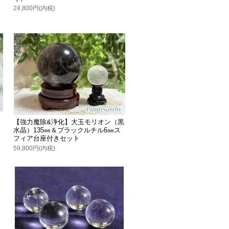
24,800円(内税)
【強力魔除&浄化】大玉モリオン（黒
水晶）135㎜＆ブラックルチル6㎜ス
フィア台座付きセット
59,800円(内税)