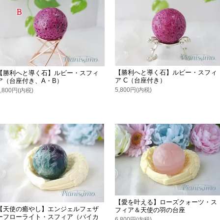
【勝利へと導く石】ルビー・スフィ
【勝利へと導く石】ルビー・スフィ
ア C（台座付き）
ア（台座付き、A・B）
5,800円(内税)
9,800円(内税)
【愛を叶える】ローズクォーツ・ス
【天使の癒やし】エンジェルフェザ
フィア＆天使の羽の台座
ーフローライト・スフィア（バイカ
6,800円(内税)