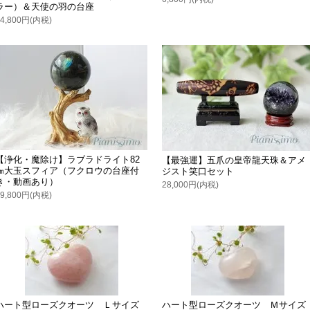
ラー）＆天使の羽の台座
14,800円(内税)
【浄化・魔除け】ラブラドライト82
【最強運】五爪の皇帝龍天珠＆アメ
㎜大玉スフィア（フクロウの台座付
ジスト笑口セット
き・動画あり）
28,000円(内税)
19,800円(内税)
ハート型ローズクオーツ Ｌサイズ
ハート型ローズクオーツ Ｍサイズ