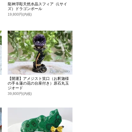
個
龍神浮彫天然水晶スフィア（Lサイ
ズ）ドラゴンボール
19,800円(内税)
【開運】アメジスト笑口（お釈迦様
の手＆蓮の花の台座付き）原石丸玉
ジオード
39,800円(内税)