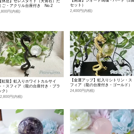
【開運】ジオード瑪瑙・ハート（2
【休息】セレスタイト（天青石）た
セット）
まご・アクリル台座付き No.2
2,400円(内税)
3,800円(内税)
【金運アップ】虹入りシトリン・ス
【虹龍】虹入りホワイトカルサイ
フィア（龍の台座付き・ゴールド）
ト・スフィア（龍の台座付き・ブラ
24,800円(内税)
ック）
12,800円(内税)