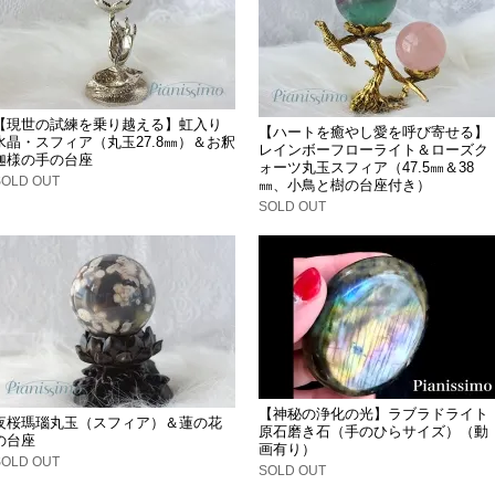
【現世の試練を乗り越える】虹入り
【ハートを癒やし愛を呼び寄せる】
水晶・スフィア（丸玉27.8㎜）＆お釈
レインボーフローライト＆ローズク
迦様の手の台座
ォーツ丸玉スフィア（47.5㎜＆38
SOLD OUT
㎜、小鳥と樹の台座付き）
SOLD OUT
【神秘の浄化の光】ラブラドライト
夜桜瑪瑙丸玉（スフィア）＆蓮の花
原石磨き石（手のひらサイズ）（動
の台座
画有り）
SOLD OUT
SOLD OUT