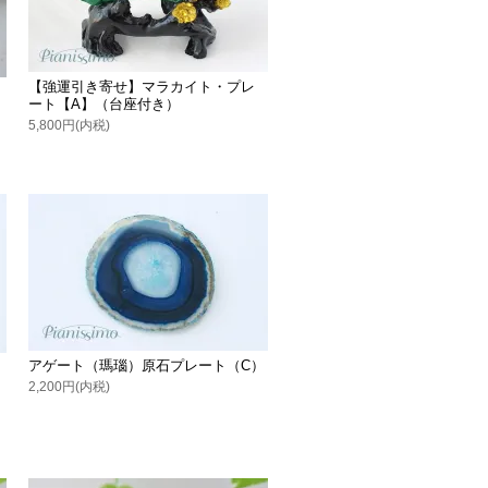
【強運引き寄せ】マラカイト・プレ
ート【A】（台座付き）
5,800円(内税)
アゲート（瑪瑙）原石プレート（C）
）
2,200円(内税)