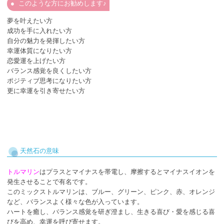
このような方にお勧めします♪
夢を叶えたい方
成功を手に入れたい方
自分の魅力を発揮したい方
幸運体質になりたい方
恋愛運を上げたい方
バランス感覚を良くしたい方
ポジティブ思考になりたい方
更に幸運を引き寄せたい方
天然石の意味
トルマリン
はプラスとマイナスを帯電し、摩擦するとマイナスイオンを
発生させることで有名です。
このミックストルマリンは、ブルー、グリーン、ピンク、赤、オレンジ
など、バランスよく様々な色が入っています。
ハートを癒し、バランス感覚を研ぎ澄まし、生きる喜び・愛を感じる喜
びを高め、幸運を呼び寄せます。