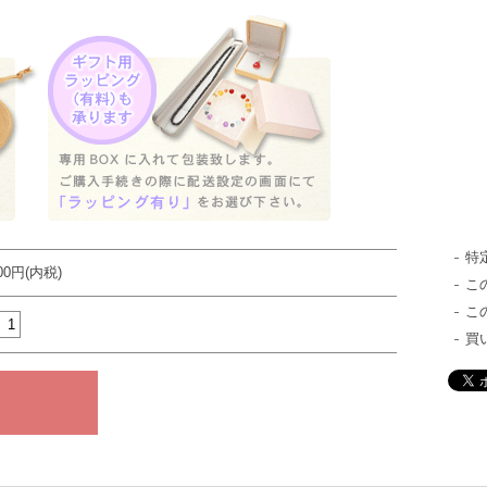
特
800円(内税)
こ
こ
買