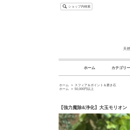
ショップ内検索
天
ホーム
カテゴリ
ホーム
>
スフィア＆ポイント＆磨き石
ホーム
>
50,000円以上
【強力魔除&浄化】大玉モリオン（