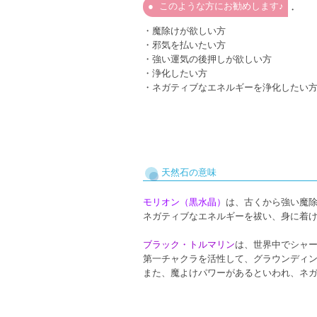
このような方にお勧めします♪
・
・魔除けが欲しい方
・邪気を払いたい方
・強い運気の後押しが欲しい方
・浄化したい方
・ネガティブなエネルギーを浄化したい
天然石の意味
モリオン（黒水晶）
は、古くから強い魔
ネガティブなエネルギーを祓い、身に着
ブラック・トルマリン
は、世界中でシャ
第一チャクラを活性して、グラウンディ
また、魔よけパワーがあるといわれ、ネ