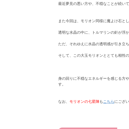
最近夢見の悪い方や、不穏なことが続い
また今回は、モリオン同様に魔よけ石と
透明な水晶の中に、トルマリンの針が浮
ただ、それゆえに水晶の透明感が引き立
そして、この大玉モリオンととても相性
身の回りに不穏なエネルギーを感じる方
す。
なお、
モリオンの七星陣
も
こちら
にござ