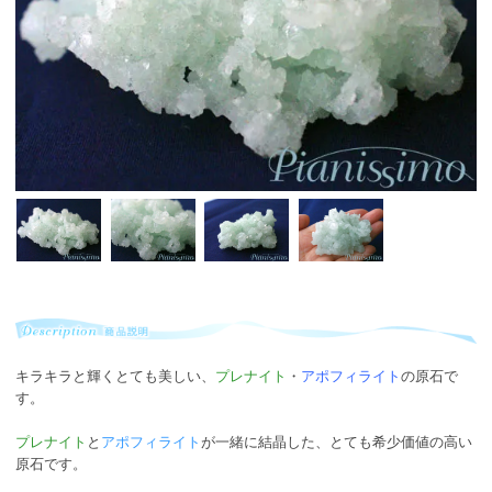
キラキラと輝くとても美しい、
プレナイト
・
アポフィライト
の原石で
す。
プレナイト
と
アポフィライト
が一緒に結晶した、とても希少価値の高い
原石です。