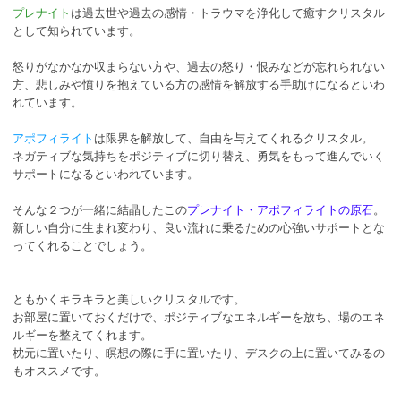
プレナイト
は過去世や過去の感情・トラウマを浄化して癒すクリスタル
として知られています。
怒りがなかなか収まらない方や、過去の怒り・恨みなどが忘れられない
方、悲しみや憤りを抱えている方の感情を解放する手助けになるといわ
れています。
アポフィライト
は限界を解放して、自由を与えてくれるクリスタル。
ネガティブな気持ちをポジティブに切り替え、勇気をもって進んでいく
サポートになるといわれています。
そんな２つが一緒に結晶したこの
プレナイト・アポフィライトの原石
。
新しい自分に生まれ変わり、良い流れに乗るための心強いサポートとな
ってくれることでしょう。
ともかくキラキラと美しいクリスタルです。
お部屋に置いておくだけで、ポジティブなエネルギーを放ち、場のエネ
ルギーを整えてくれます。
枕元に置いたり、瞑想の際に手に置いたり、デスクの上に置いてみるの
もオススメです。