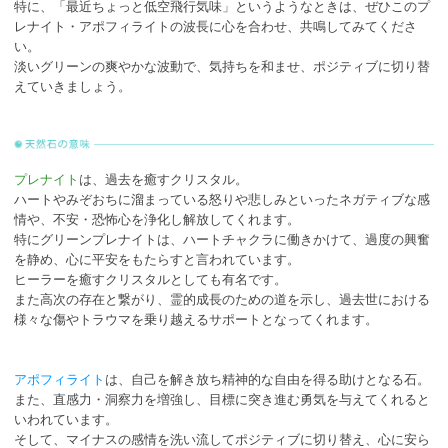
特に、「最近ちょっと低空飛行気味」というようなときは、ぜひこのプ
レナイト・アポフィライトの波長に心を合わせ、共鳴してみてくださ
い。
淡いグリーンの爽やかな波動で、気持ちを和ませ、ポジティブに切り替
えていきましょう。
プレナイト
は、過去を癒すクリスタル。
ハートやみぞおちに溜まっている怒りや悲しみといったネガティブな感
情や、不安・恐怖心を浄化し解放してくれます。
特にグリーンプレナイトは、ハートチャクラに働きかけて、過度の興奮
を静め、心に平安をもたらすと言われています。
ヒーラーを癒すクリスタルとしても有名です。
また高次の存在と繋がり、霊的成長のための道を示し、過去世における
様々な傷やトラウマを乗り越えるサポートとなってくれます。
アポフィライト
は、自己を解き放ち精神的な自由を得る助けとなる石。
また、直感力・洞察力を増強し、目標に突き進む勇気を与えてくれると
いわれています。
そして、マイナスの感情を洗い流してポジティブに切り替え、心に安ら