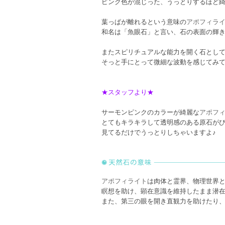
ピンク色が混じった、うっとりするほど
葉っぱが離れるという意味の
アポフィラ
和名は「魚眼石」と言い、石の表面の輝
またスピリチュアルな能力を開く石とし
そっと手にとって微細な波動を感じてみ
★スタッフより★
サーモンピンクのカラーが綺麗な
アポフ
とてもキラキラして透明感のある原石が
見てるだけでうっとりしちゃいますよ♪
アポフィライト
は肉体と霊界、物理世界
瞑想を助け、顕在意識を維持したまま潜
また、第三の眼を開き直観力を助けたり