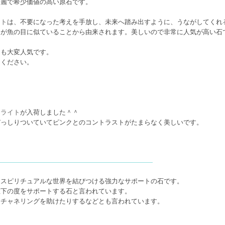
綺麗で希少価値の高い原石です。
イト
は、不要になった考えを手放し、未来へ踏み出すように、うながしてくれ
きが魚の目に似ていることから由来されます。美しいので非常に人気が高い石
ても大変人気です。
てください。
ィライト
が入荷しました＾＾
びっしりついていてピンクとのコントラストがたまらなく美しいです。
とスピリチュアルな世界を結びつける強力なサポートの石です。
在下の度をサポートする石と言われています。
、チャネリングを助けたりするなどとも言われています。