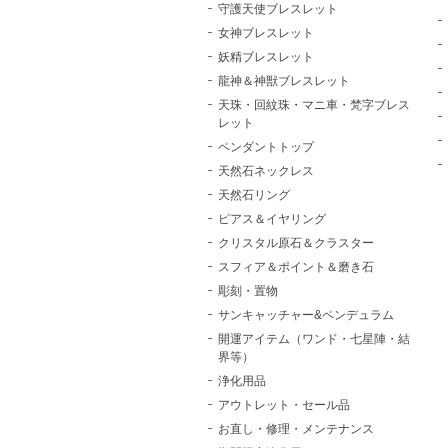
守護天使ブレスレット
女神ブレスレット
妖精ブレスレット
龍神＆神獣ブレスレット
天珠・回紋珠・マニ車・梵字ブレス
レット
ペンダントトップ
天然石ネックレス
天然石リング
ピアス＆イヤリング
クリスタル原石＆クラスター
スフィア＆ポイント＆磨き石
彫刻・置物
サンキャッチャー&ペンデュラム
開運アイテム（ワンド・七星陣・結
界等）
浄化用品
アウトレット・セール品
お直し・修理・メンテナンス