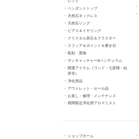
レット
ペンダントトップ
天然石ネックレス
天然石リング
ピアス＆イヤリング
クリスタル原石＆クラスター
スフィア＆ポイント＆磨き石
彫刻・置物
サンキャッチャー&ペンデュラム
開運アイテム（ワンド・七星陣・結
界等）
浄化用品
アウトレット・セール品
お直し・修理・メンテナンス
期間限定浄化用アロマミスト
ショップホーム