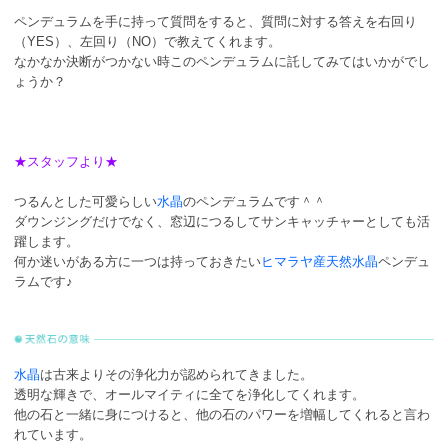
ペンデュラムを手に持って質問をすると、質問に対する答えを右回り
（YES）、左回り（NO）で教えてくれます。
なかなか決断がつかない時このペンデュラムに託してみてはいかがでし
ょうか？
★スタッフより★
つるんとした可愛らしい
水晶
のペンデュラムです＾＾
ダウンジングだけでなく、窓辺につるしてサンキャッチャーとしても活
躍します。
何か迷いがある方に一つは持っておきたい
ヒマラヤ産天然水晶
ペンデュ
ラムです♪
水晶
は古来よりその浄化力が認められてきました。
透明な輝きで、オールマイティに全てを浄化してくれます。
他の石と一緒に身につけると、他の石のパワーを増幅してくれると言わ
れています。