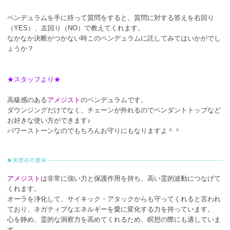
ペンデュラムを手に持って質問をすると、質問に対する答えを右回り
（YES）、左回り（NO）で教えてくれます。
なかなか決断がつかない時このペンデュラムに託してみてはいかがでし
ょうか？
★スタッフより★
高級感のある
アメジスト
のペンデュラムです。
ダウンジングだけでなく、チェーンが外れるのでペンダントトップなど
お好きな使い方ができます♪
パワーストーンなのでもちろんお守りにもなりますよ＾＾
アメジスト
は非常に強い力と保護作用を持ち、高い霊的波動につなげて
くれます。
オーラを浄化して、サイキック・アタックからも守ってくれると言われ
ており、ネガティブなエネルギーを愛に変化する力を持っています。
心を静め、霊的な洞察力を高めてくれるため、瞑想の際にも適していま
す。