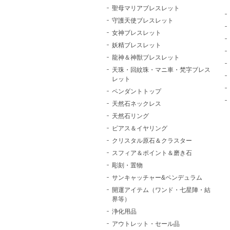
聖母マリアブレスレット
守護天使ブレスレット
女神ブレスレット
妖精ブレスレット
龍神＆神獣ブレスレット
天珠・回紋珠・マニ車・梵字ブレス
レット
ペンダントトップ
天然石ネックレス
天然石リング
ピアス＆イヤリング
クリスタル原石＆クラスター
スフィア＆ポイント＆磨き石
彫刻・置物
サンキャッチャー&ペンデュラム
開運アイテム（ワンド・七星陣・結
界等）
浄化用品
アウトレット・セール品