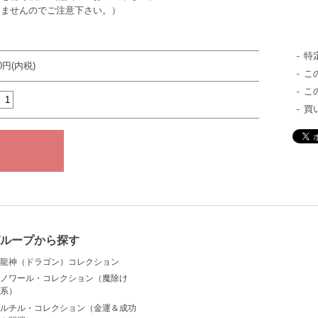
きませんのでご注意下さい。）
特
00円(内税)
こ
こ
買
ループから探す
龍神（ドラゴン）コレクション
ノワール・コレクション（魔除け
系）
ルチル・コレクション（金運＆成功