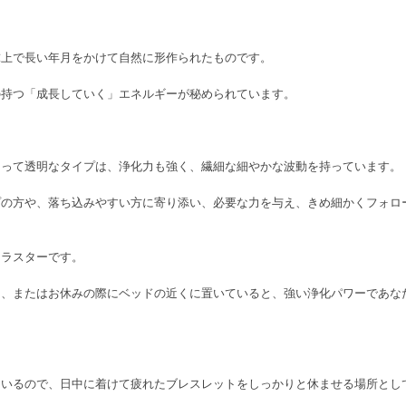
球上で長い年月をかけて自然に形作られたものです。
の持つ「成長していく」エネルギーが秘められています。
あって透明なタイプは、浄化力も強く、繊細な細やかな波動を持っています。
プの方や、落ち込みやすい方に寄り添い、必要な力を与え、きめ細かくフォロ
クラスターです。
り、またはお休みの際にベッドの近くに置いていると、強い浄化パワーであな
ているので、日中に着けて疲れたブレスレットをしっかりと休ませる場所とし