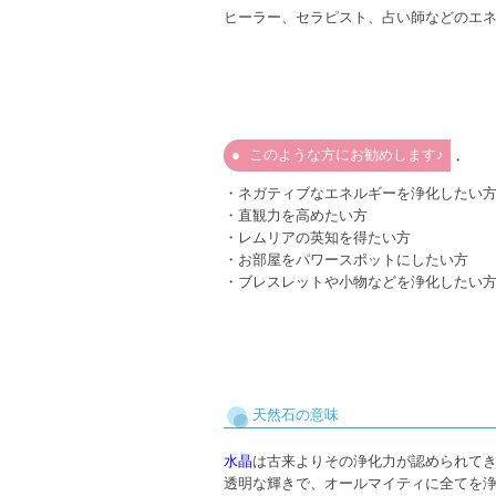
ヒーラー、セラピスト、占い師などのエ
このような方にお勧めします♪
・
・ネガティブなエネルギーを浄化したい
・直観力を高めたい方
・レムリアの英知を得たい方
・お部屋をパワースポットにしたい方
・ブレスレットや小物などを浄化したい
天然石の意味
水晶
は古来よりその浄化力が認められて
透明な輝きで、オールマイティに全てを