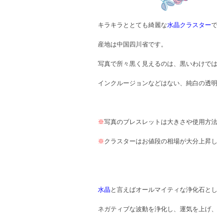
キラキラととても綺麗な
水晶クラスター
産地は中国四川省です。
写真で所々黒く見えるのは、黒いわけで
インクルージョンなどはない、純白の透
※
写真のブレスレットは大きさや使用方
※
クラスターはお値段の相場が大分上昇
水晶
と言えばオールマイティな浄化石と
ネガティブな波動を浄化し、運気を上げ