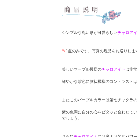
シンプルな丸い形が可愛らしい
チャロア
※
1点のみです。写真の現品をお送りしま
美しいマーブル模様の
チャロアイト
は非
鮮やかな紫色に脈状模様のコントラスト
またこのパープルカラーは第七チャクラ
紫の色調に自分の心をピタッと合わせて
でしょう。
さらに
チャロアイト
には魔よけ的なパワ