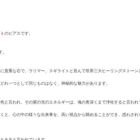
イト
のピアスです。
す。
常に貴重な石で、ラリマー、スギライトと並んで世界三大ヒーリングストーン
はどれ一つとして同じものはなく、神秘的な魅力があります。
の色と言われ、その紫の光のエネルギーは、魂の奥深くまで浄化すると言われ
いくと、心の中の様々な出来事を、高い視点から眺めることができ、惑わされ
ーもあると言われています。