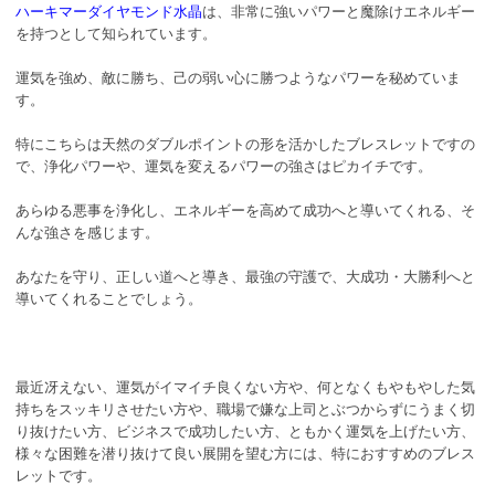
ハーキマーダイヤモンド水晶
は、非常に強いパワーと魔除けエネルギー
を持つとして知られています。
運気を強め、敵に勝ち、己の弱い心に勝つようなパワーを秘めていま
す。
特にこちらは天然のダブルポイントの形を活かしたブレスレットですの
で、浄化パワーや、運気を変えるパワーの強さはピカイチです。
あらゆる悪事を浄化し、エネルギーを高めて成功へと導いてくれる、そ
んな強さを感じます。
あなたを守り、正しい道へと導き、最強の守護で、大成功・大勝利へと
導いてくれることでしょう。
最近冴えない、運気がイマイチ良くない方や、何となくもやもやした気
持ちをスッキリさせたい方や、職場で嫌な上司とぶつからずにうまく切
り抜けたい方、ビジネスで成功したい方、ともかく運気を上げたい方、
様々な困難を潜り抜けて良い展開を望む方には、特におすすめのブレス
レットです。