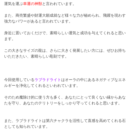
運気を運ぶ
幸運の神獣
と言われています。
また、商売繁盛や財運大願成就など様々な力が秘められ、飛躍を現わす
強力なパワーがあると言われています。
身近に置いておくだけで、素晴らしい運気と成功を与えてくれると思い
ます。
この大きなサイズの龍は、さらに大きく発展したい方には、ぜひお持ち
いただきたい、素晴らしい彫刻です。
今回使用している
ラブラドライト
はオーラの中にあるネガティブなエネ
ルギーを浄化してくれるといわれています。
そのため魔除け的に使う方も多く、あなたにとって良くない縁からあな
たを守り、あなたのテリトリーをしっかり守ってくれると思います。
また、ラブラドライトは第六チャクラを活性して直感を高めてくれる石
としても知られています。