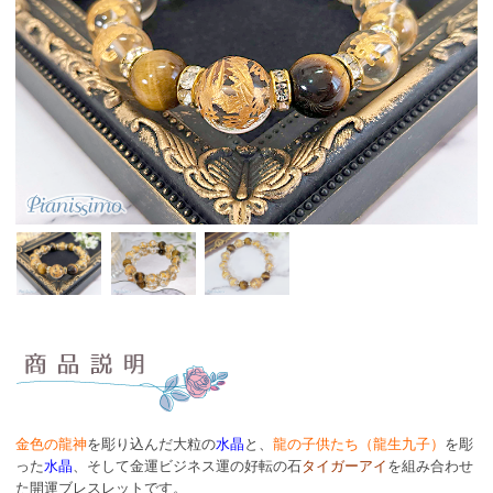
金色の龍神
を彫り込んだ大粒の
水晶
と、
龍の子供たち（龍生九子）
を彫
った
水晶
、そして金運ビジネス運の好転の石
タイガーアイ
を組み合わせ
た開運ブレスレットです。