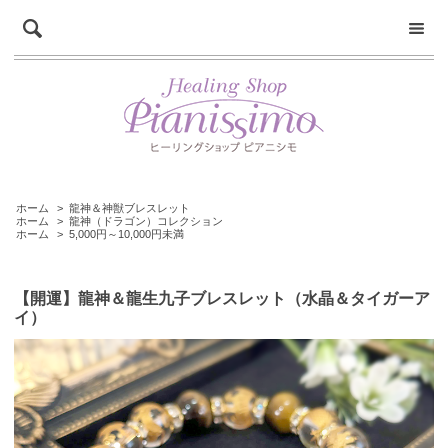
ホーム
>
龍神＆神獣ブレスレット
ホーム
>
龍神（ドラゴン）コレクション
ホーム
>
5,000円～10,000円未満
【開運】龍神＆龍生九子ブレスレット（水晶＆タイガーア
イ）