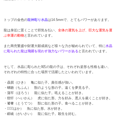
トップの金色の
龍神彫り水晶
は14.5mmで、とてもパワーがあります。
龍は身近に置くことで邪気を払い、
全体の運気を上げ、巨大な運気を運
ぶ幸運の動物
と言われています。
また商売繁盛や財運大願成就など様々な力が秘められていて、特に
水晶
に彫られた龍は飛躍を現わす強力なパワーがある
と言われています。
そして、水晶に彫られた9匹の龍の子は、それぞれ姿形も性格も違い、
それぞれの特性に合った場所で活躍したといわれています。
・贔屓（ひき） 亀に似た子。責任感が強い。
・螭吻（ちふん） 獣のような形の子。遠くを夢見る子。
・蒲牢（ほろう） 龍に似た子。吼えることが好き。
・狴犴（へいかん） 虎に似た形。力を好み、悪人を裁くことが好き。
・饕餮（とうてつ） 獣に似た形の子。食べることが好き。
・𧈢𧏡（はか） 魚に似た形。水が好き。
・睚眦（がいさい） 龍に似た子。殺生を好む。