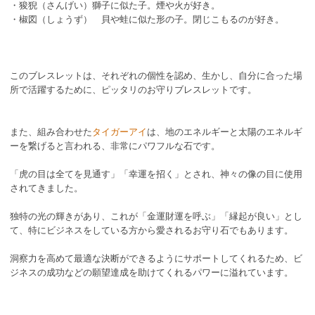
・狻猊（さんげい）獅子に似た子。煙や火が好き。
・椒図（しょうず） 貝や蛙に似た形の子。閉じこもるのが好き。
このブレスレットは、それぞれの個性を認め、生かし、自分に合った場
所で活躍するために、ピッタリのお守りブレスレットです。
また、組み合わせた
タイガーアイ
は、地のエネルギーと太陽のエネルギ
ーを繋げると言われる、非常にパワフルな石です。
「虎の目は全てを見通す」「幸運を招く」とされ、神々の像の目に使用
されてきました。
独特の光の輝きがあり、これが「金運財運を呼ぶ」「縁起が良い」とし
て、特にビジネスをしている方から愛されるお守り石でもあります。
洞察力を高めて最適な決断ができるようにサポートしてくれるため、ビ
ジネスの成功などの願望達成を助けてくれるパワーに溢れています。