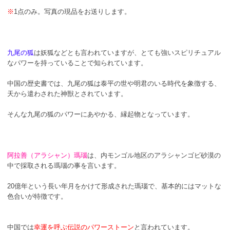
※
1点のみ。写真の現品をお送りします。
九尾の狐
は妖狐などとも言われていますが、とても強いスピリチュアル
なパワーを持っていることで知られています。
中国の歴史書では、九尾の狐は泰平の世や明君のいる時代を象徴する、
天から遣わされた神獣とされています。
そんな九尾の狐のパワーにあやかる、縁起物となっています。
阿拉善（アラシャン）瑪瑙
は、内モンゴル地区のアラシャンゴビ砂漠の
中で採取される瑪瑙の事を言います。
20億年という長い年月をかけて形成された瑪瑙で、基本的にはマットな
色合いが特徴です。
中国では
幸運を呼ぶ伝説のパワーストーン
と言われています。