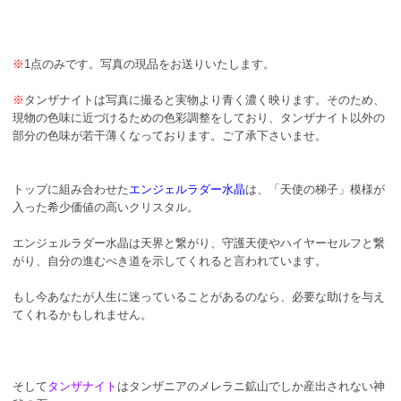
※
1点のみです。写真の現品をお送りいたします。
※
タンザナイトは写真に撮ると実物より青く濃く映ります。そのため、
現物の色味に近づけるための色彩調整をしており、タンザナイト以外の
部分の色味が若干薄くなっております。ご了承下さいませ。
トップに組み合わせた
エンジェルラダー水晶
は、「天使の梯子」模様が
入った希少価値の高いクリスタル。
エンジェルラダー水晶は天界と繋がり、守護天使やハイヤーセルフと繋
がり、自分の進むべき道を示してくれると言われています。
もし今あなたが人生に迷っていることがあるのなら、必要な助けを与え
てくれるかもしれません。
そして
タンザナイト
はタンザニアのメレラニ鉱山でしか産出されない神