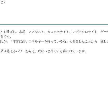
など）
」とも呼ばれ、水晶、アメジスト、カコクセナイト、レピドクロサイト、ゲー
な石です。
ィ氏が、「非常に高いエネルギーを持っている石」と命名したことから、癒し
を乗り越えるパワーを与え、成功へと導く石と言われています。