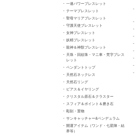
一連パワーブレスレット
テーマブレスレット
聖母マリアブレスレット
守護天使ブレスレット
女神ブレスレット
妖精ブレスレット
龍神＆神獣ブレスレット
天珠・回紋珠・マニ車・梵字ブレス
レット
ペンダントトップ
天然石ネックレス
天然石リング
ピアス＆イヤリング
クリスタル原石＆クラスター
スフィア＆ポイント＆磨き石
彫刻・置物
サンキャッチャー&ペンデュラム
開運アイテム（ワンド・七星陣・結
界等）