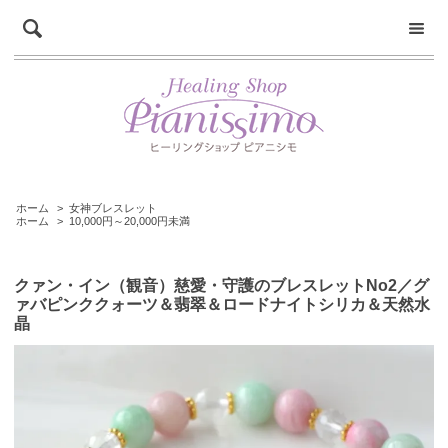
ホーム
>
女神ブレスレット
ホーム
>
10,000円～20,000円未満
クァン・イン（観音）慈愛・守護のブレスレットNo2／グ
ァバピンククォーツ＆翡翠＆ロードナイトシリカ＆天然水
晶