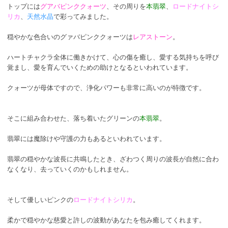
トップには
グアバピンククォーツ
、その周りを
本翡翠
、
ロードナイトシ
リカ
、
天然水晶
で彩ってみました。
穏やかな色合いのグァバピンククォーツは
レアストーン
。
ハートチャクラ全体に働きかけて、心の傷を癒し、愛する気持ちを呼び
覚まし、愛を育んでいくための助けとなるといわれています。
クォーツが母体ですので、浄化パワーも非常に高いのが特徴です。
そこに組み合わせた、落ち着いたグリーンの
本翡翠
。
翡翠には魔除けや守護の力もあるといわれています。
翡翠の穏やかな波長に共鳴したとき、ざわつく周りの波長が自然に合わ
なくなり、去っていくのかもしれません。
そして優しいピンクの
ロードナイトシリカ
。
柔かで穏やかな慈愛と許しの波動があなたを包み癒してくれます。