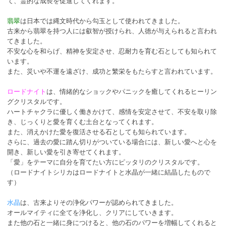
て、霊的な成長を促進してくれます。
翡翠
は日本では縄文時代から勾玉として使われてきました。
古来から翡翠を持つ人には叡智が授けられ、人徳が与えられると言われ
てきました。
不安な心を和らげ、精神を安定させ、忍耐力を育む石としても知られて
います。
また、災いや不運を遠ざけ、成功と繁栄をもたらすと言われています。
ロードナイト
は、情緒的なショックやパニックを癒してくれるヒーリン
グクリスタルです。
ハートチャクラに優しく働きかけて、感情を安定させて、不安を取り除
き、じっくりと愛を育くむ土台となってくれます。
また、消えかけた愛を復活させる石としても知られています。
さらに、過去の愛に踏ん切りがついている場合には、新しい愛へと心を
開き、新しい愛を引き寄せてくれます。
「愛」をテーマに自分を育てたい方にピッタリのクリスタルです。
（ロードナイトシリカはロードナイトと水晶が一緒に結晶したもので
す）
水晶
は、古来よりその浄化パワーが認められてきました。
オールマイティに全てを浄化し、クリアにしていきます。
また他の石と一緒に身につけると、他の石のパワーを増幅してくれると