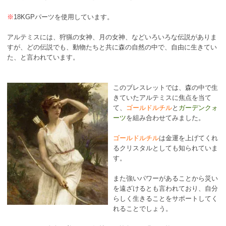
※
18KGPパーツを使用しています。
アルテミスには、狩猟の女神、月の女神、などいろいろな伝説がありま
すが、どの伝説でも、動物たちと共に森の自然の中で、自由に生きてい
た、と言われています。
このブレスレットでは、森の中で生
きていたアルテミスに焦点を当て
て、
ゴールドルチル
と
ガーデンクォ
ーツ
を組み合わせてみました。
ゴールドルチル
は金運を上げてくれ
るクリスタルとしても知られていま
す。
また強いパワーがあることから災い
を遠ざけるとも言われており、自分
らしく生きることをサポートしてく
れることでしょう。