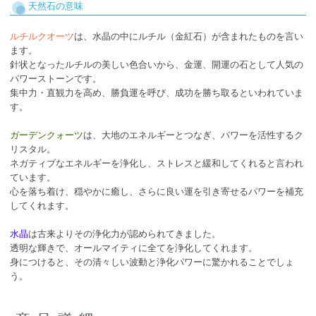
天然石の意味
ルチルクオーツ
は、水晶の中にルチル（金紅石）が含まれたものを言い
ます。
針状となったルチルの美しい色合いから、金運、開運の石として人気の
パワーストーンです。
集中力・直観力を高め、勝負運を呼び、成功を勝ち取るといわれていま
す。
ガーデンクォーツ
は、大地のエネルギーとつなぎ、パワーを活性するク
リスタル。
ネガティブなエネルギーを浄化し、ストレスと緩和してくれると言われ
ています。
心を落ち着け、穏やかに癒し、さらに良い運を引き寄せるパワーを補充
してくれます。
水晶
は古来よりその浄化力が認められてきました。
透明な輝きで、オールマイティに全てを浄化してくれます。
身につけると、その清々しい波動と浄化パワーに驚かれることでしょ
う。