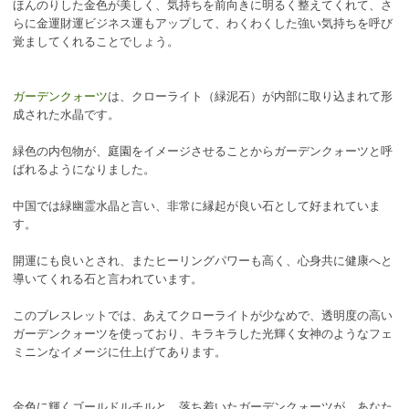
ほんのりした金色が美しく、気持ちを前向きに明るく整えてくれて、さ
らに金運財運ビジネス運もアップして、わくわくした強い気持ちを呼び
覚ましてくれることでしょう。
ガーデンクォーツ
は、クローライト（緑泥石）が内部に取り込まれて形
成された水晶です。
緑色の内包物が、庭園をイメージさせることからガーデンクォーツと呼
ばれるようになりました。
中国では緑幽霊水晶と言い、非常に縁起が良い石として好まれていま
す。
開運にも良いとされ、またヒーリングパワーも高く、心身共に健康へと
導いてくれる石と言われています。
このブレスレットでは、あえてクローライトが少なめで、透明度の高い
ガーデンクォーツを使っており、キラキラした光輝く女神のようなフェ
ミニンなイメージに仕上げてあります。
金色に輝くゴールドルチルと、落ち着いたガーデンクォーツが、あなた