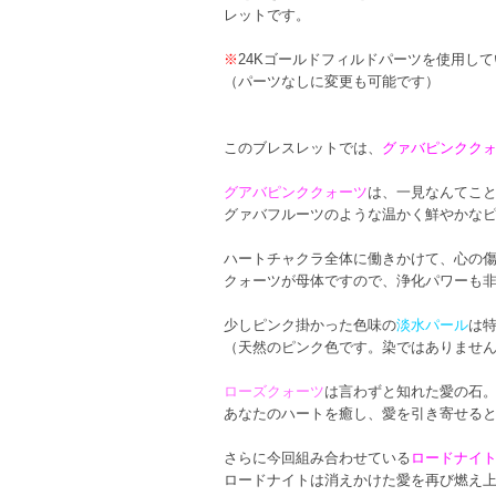
レットです。
※
24Kゴールドフィルドパーツを使用し
（パーツなしに変更も可能です）
このブレスレットでは、
グァバピンクク
グアバピンククォーツ
は、一見なんてこ
グァバフルーツのような温かく鮮やかな
ハートチャクラ全体に働きかけて、心の
クォーツが母体ですので、浄化パワーも
少しピンク掛かった色味の
淡水パール
は
（天然のピンク色です。染ではありませ
ローズクォーツ
は言わずと知れた愛の石
あなたのハートを癒し、愛を引き寄せる
さらに今回組み合わせている
ロードナイ
ロードナイトは消えかけた愛を再び燃え