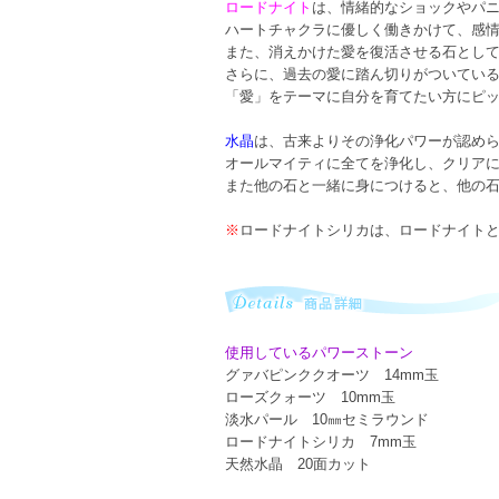
ロードナイト
は、情緒的なショックやパ
ハートチャクラに優しく働きかけて、感
また、消えかけた愛を復活させる石とし
さらに、過去の愛に踏ん切りがついてい
「愛」をテーマに自分を育てたい方にピ
水晶
は、古来よりその浄化パワーが認め
オールマイティに全てを浄化し、クリア
また他の石と一緒に身につけると、他の
※
ロードナイトシリカは、ロードナイトと
使用しているパワーストーン
グァバピンククオーツ 14mm玉
ローズクォーツ 10mm玉
淡水パール 10㎜セミラウンド
ロードナイトシリカ 7mm玉
天然水晶 20面カット