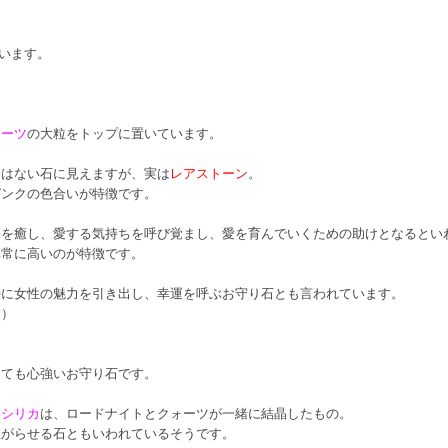
ています。
ォーツ
の大粒をトップに置いています。
とはない石に見えますが、実は
レアストーン
。
ピンクの色合いが特徴です。
傷を癒し、愛する気持ちを呼び覚まし、愛を育んでいくための助けとなるとい
非常に高いのが特徴です。
特に女性の魅力を引き出し、幸運を呼ぶお守り石とも言われています。
ん）
。
とても心強いお守り石です。
トシリカ
は、ロードナイトとクォーツが一緒に結晶したもの。
上がらせる石ともいわれているそうです。