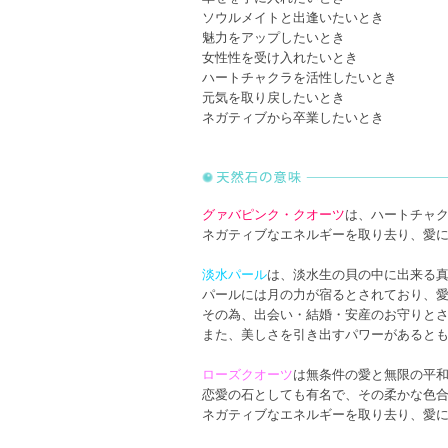
ソウルメイトと出逢いたいとき
魅力をアップしたいとき
女性性を受け入れたいとき
ハートチャクラを活性したいとき
元気を取り戻したいとき
ネガティブから卒業したいとき
グァバピンク・クオーツ
は、ハートチャ
ネガティブなエネルギーを取り去り、愛
淡水パール
は、淡水生の貝の中に出来る
パールには月の力が宿るとされており、
その為、出会い・結婚・安産のお守りと
また、美しさを引き出すパワーがあると
ローズクオーツ
は無条件の愛と無限の平
恋愛の石としても有名で、その柔かな色
ネガティブなエネルギーを取り去り、愛