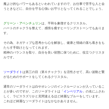
魔よけ的なパワーもあるといわれていますので、お仕事で苦手な人と会
うときなどに、自分を守る心強いお守りとなってくれることでしょう。
グリーン・アベンチュリン
は、平和を象徴するクリスタル。
ハートのチャクラを整えて、感情を癒すヒーリングストーンでもありま
す。
その為、ネガティブな思考から心を解放し、健康と情緒の落ち着きをも
たらす手助けとなってくれます。
精神のバランスを取り、自分を良い状態に保つために、役立つクリスタ
ルです。
ソーダライト
は第三の目（第６チャクラ）を活性させて、高い波動と繋
がるためのサポートをしてくれるクリスタル。
通常のソーダライトは白やオレンジのインクルージョンが入っているこ
とが多いのですが、このソーダライトは「
インペリアル
」の名にふさわ
しく、ラピスラズリかと見間違えるほど綺麗なブルーをしています。
これほど綺麗なソーダライトはなかなかありません。