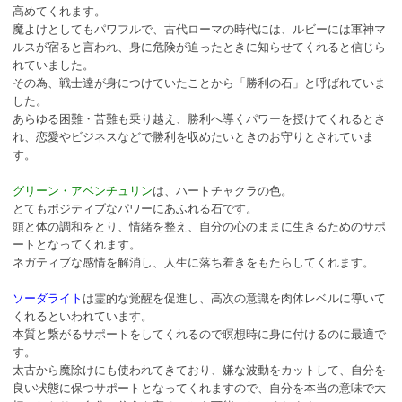
高めてくれます。
魔よけとしてもパワフルで、古代ローマの時代には、ルビーには軍神マ
ルスが宿ると言われ、身に危険が迫ったときに知らせてくれると信じら
れていました。
その為、戦士達が身につけていたことから「勝利の石」と呼ばれていま
した。
あらゆる困難・苦難も乗り越え、勝利へ導くパワーを授けてくれるとさ
れ、恋愛やビジネスなどで勝利を収めたいときのお守りとされていま
す。
グリーン・アベンチュリン
は、ハートチャクラの色。
とてもポジティブなパワーにあふれる石です。
頭と体の調和をとり、情緒を整え、自分の心のままに生きるためのサポ
ートとなってくれます。
ネガティブな感情を解消し、人生に落ち着きをもたらしてくれます。
ソーダライト
は霊的な覚醒を促進し、高次の意識を肉体レベルに導いて
くれるといわれています。
本質と繋がるサポートをしてくれるので瞑想時に身に付けるのに最適で
す。
太古から魔除けにも使われてきており、嫌な波動をカットして、自分を
良い状態に保つサポートとなってくれますので、自分を本当の意味で大