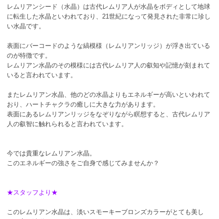
レムリアンシード（水晶）は古代レムリア人が水晶をボディとして地球
に転生した水晶といわれており、21世紀になって発見された非常に珍し
い水晶です。
表面にバーコードのような縞模様（レムリアンリッジ）が浮き出ている
のが特徴です。
レムリアン水晶のその模様には古代レムリア人の叡知や記憶が刻まれて
いると言われています。
またレムリアン水晶、他のどの水晶よりもエネルギーが高いといわれて
おり、ハートチャクラの癒しに大きな力があります。
表面にあるレムリアンリッジをなぞりながら瞑想すると、古代レムリア
人の叡智に触れられると言われています。
今では貴重なレムリアン水晶。
このエネルギーの強さをご自身で感じてみませんか？
★スタッフより★
このレムリアン水晶は、淡いスモーキーブロンズカラーがとても美し